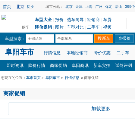
首页
北京
切换
|
城市分站：
北京
天津
上海
广州
保定
唐山
399
车型大全
报价
选车向导
经销商
车贷
|
|
|
|
降价促销
图片
车型对比
二手车
视频
购车
|
|
|
|
车型搜索：
全部品牌
全部车系
阜阳车市
行情信息
本地经销商
降价优惠
二手车
即时资讯
降价行情
商家促销
阜阳商讯
新车实拍
试驾评测
您现在的位置：
车市首页
»
阜阳车市
»
行情信息
» 商家促销
商家促销
加载更多